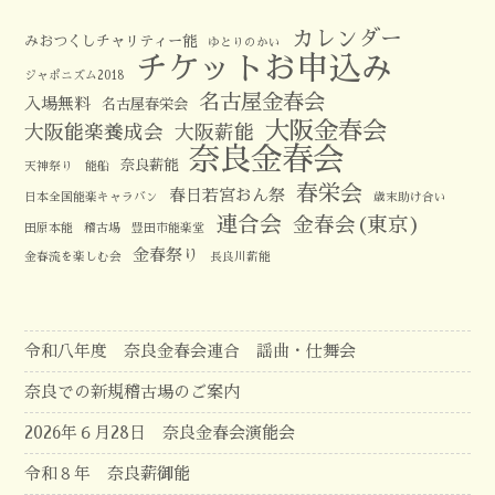
カレンダー
みおつくしチャリティー能
ゆとりのかい
チケットお申込み
ジャポニズム2018
名古屋金春会
入場無料
名古屋春栄会
大阪金春会
大阪能楽養成会
大阪薪能
奈良金春会
奈良薪能
天神祭り 能船
春栄会
春日若宮おん祭
日本全国能楽キャラバン
歳末助け合い
連合会
金春会(東京)
田原本能
稽古場
豊田市能楽堂
金春祭り
金春流を楽しむ会
長良川薪能
令和八年度 奈良金春会連合 謡曲・仕舞会
奈良での新規稽古場のご案内
2026年６月28日 奈良金春会演能会
令和８年 奈良薪御能