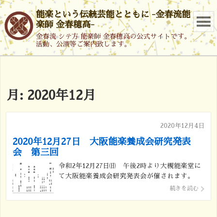
能楽という伝統芸能とともに -金春流能
楽師 金春穂高-
金春流 シテ方 能楽師 金春穂高の公式サイトです。
活動、公演等ご案内致します。
月:
2020年12月
2020年12月4日
2020年12月27日 大阪能楽養成会研究発表
会 第三回
令和2年12月27日㈰ 午後2時より大槻能楽堂に
て大阪能楽養成会研究発表会が催されます。
金春流 舞囃子 「鞍馬天狗」を金春嘉織が務
続きを読む
めます。 入場無料の会となりますが、令和2年
度研究会発表会につきましては、新型コロナウ
ィルス感染症予防対策として鑑賞人数 […]