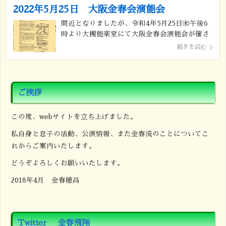
2022年5月25日 大阪金春会演能会
間近となりましたが、令和4年5月25日㈬午後6
時より大槻能楽堂にて大阪金春会演能会が催さ
れます。 舞囃子 唐船 金春穂高 舞囃
続きを読む
子 玉葛 金春康之 狂言 悪坊 シ
テ 善竹隆平 アド小西玲央 アド 善竹彌五郎
能 西行桜 シテ 髙橋 忍 皆様お誘
い […]
ご挨拶
この度、webサイトを立ち上げました。
私自身と息子の活動、公演情報、また金春流のことについてこ
れからご案内いたします。
どうぞよろしくお願いいたします。
2018年4月 金春穂高
Twitter 金春飛翔