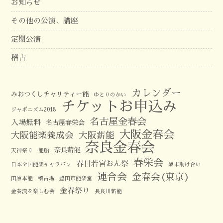
お知らせ
その他の公演、講座
定期公演
稽古
カレンダー
みおつくしチャリティー能
ゆとりのかい
チケットお申込み
ジャポニズム2018
名古屋金春会
入場無料
名古屋春栄会
大阪金春会
大阪能楽養成会
大阪薪能
奈良金春会
奈良薪能
天神祭り 能船
春栄会
春日若宮おん祭
日本全国能楽キャラバン
歳末助け合い
連合会
金春会(東京)
田原本能
稽古場
豊田市能楽堂
金春祭り
金春流を楽しむ会
長良川薪能