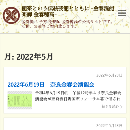
能楽という伝統芸能とともに -金春流能
楽師 金春穂高-
金春流 シテ方 能楽師 金春穂高の公式サイトです。
活動、公演等ご案内致します。
月:
2022年5月
2022年5月23日
2022年6月19日 奈良金春会演能会
令和4年6月19日㈰ 午後12時半より奈良金春会
演能会が奈良春日野国際フォーラム甍で催され
ます。 仕舞 金春嘉織 中田能光 田中直樹
続きを読む
能 二人静 シテ 金春穂高 ツレ 金春飛
翔 狂言 魚説経 シテ 茂山千五郎 アド
松本 薫 仕舞 本田芳樹 髙橋 […]
2022年5月23日