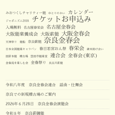
カレンダー
みおつくしチャリティー能
ゆとりのかい
チケットお申込み
ジャポニズム2018
名古屋金春会
入場無料
名古屋春栄会
大阪金春会
大阪能楽養成会
大阪薪能
奈良金春会
奈良薪能
天神祭り 能船
春栄会
春日若宮おん祭
日本全国能楽キャラバン
歳末助け合い
連合会
金春会(東京)
田原本能
稽古場
豊田市能楽堂
金春祭り
金春流を楽しむ会
長良川薪能
令和八年度 奈良金春会連合 謡曲・仕舞会
奈良での新規稽古場のご案内
2026年６月28日 奈良金春会演能会
令和８年 奈良薪御能