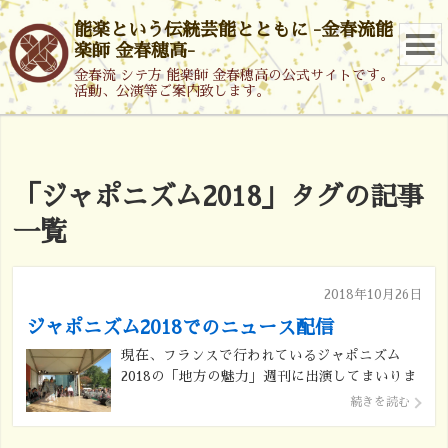
能楽という伝統芸能とともに -金春流能
楽師 金春穂高-
金春流 シテ方 能楽師 金春穂高の公式サイトです。
活動、公演等ご案内致します。
「
ジャポニズム2018
」タグの記事
一覧
2018年10月26日
ジャポニズム2018でのニュース配信
現在、フランスで行われているジャポニズム
2018の「地方の魅力」週刊に出演してまいりま
した。 その時のニュース映像が配信されていた
続きを読む
ようですので掲載いたします。
https://www3.nhk.or.jp/lnews/nara/20181022/20