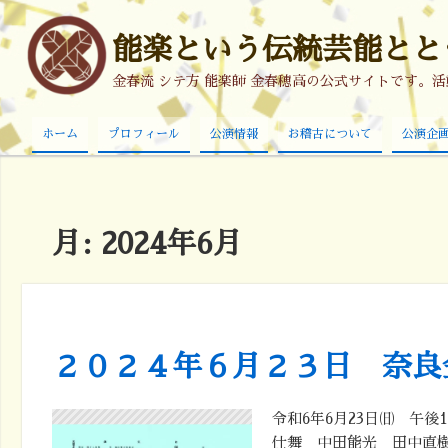
能楽という伝統芸能ととも
金春流 シテ方 能楽師 金春穂高の公式サイトです。
ホーム
プロフィール
公演情報
お稽古について
公演企
月:
2024年6月
２０２４年６月２３日 奈良
令和6年6月23日㈰ 午
仕舞 中田能光 田中直