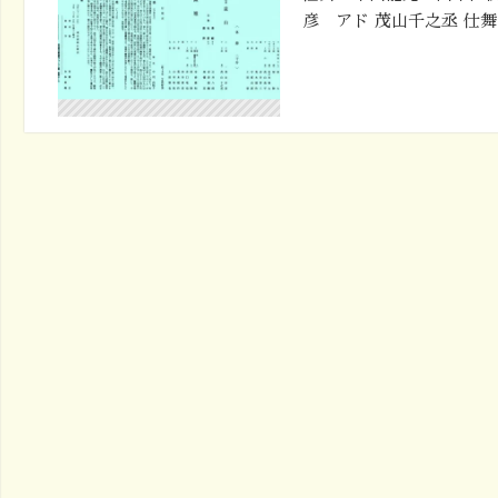
彦 アド 茂山千之丞 仕