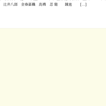
舞 辻井八郎 金春嘉織 髙橋 忍 能 鍾馗 […]