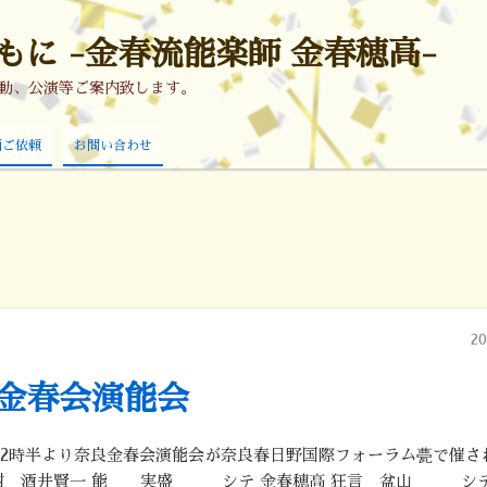
に -金春流能楽師 金春穂高-
活動、公演等ご案内致します。
画ご依頼
お問い合わせ
2
金春会演能会
後12時半より奈良金春会演能会が奈良春日野国際フォーラム甍で催
樹 酒井賢一 能 実盛 シテ 金春穂高 狂言 盆山 シテ