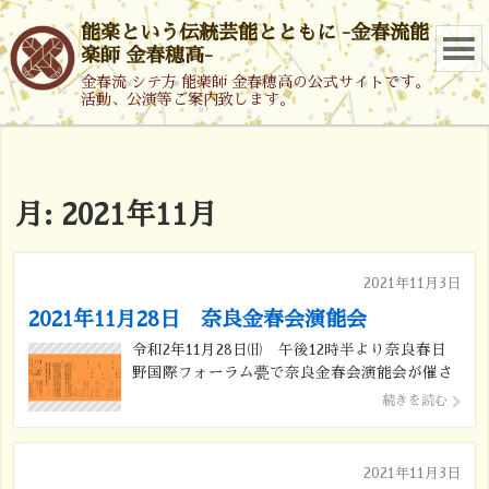
能楽という伝統芸能とともに -金春流能
楽師 金春穂高-
金春流 シテ方 能楽師 金春穂高の公式サイトです。
活動、公演等ご案内致します。
月:
2021年11月
2021年11月3日
2021年11月28日 奈良金春会演能会
令和2年11月28日㈰ 午後12時半より奈良春日
野国際フォーラム甍で奈良金春会演能会が催さ
れます。 仕舞 酒井賢一 吉川恵宥 金春嘉
続きを読む
織 能 経政 シテ 金春康之 狂言 呼
声 シテ 茂山千五郎 アド 茂山茂 アド 島
田洋海 仕舞 金春飛翔 辻井八郎 能 藤
2021年11月3日
戸 […]