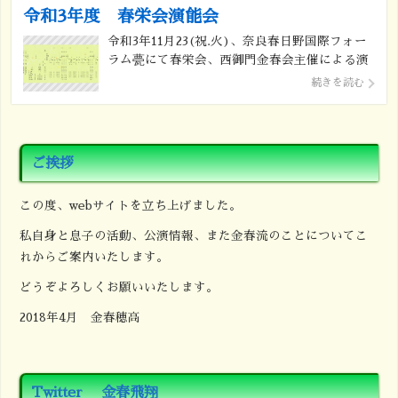
令和3年度 春栄会演能会
令和3年11月23(祝.火)、奈良春日野国際フォー
ラム甍にて春栄会、西御門金春会主催による演
能会が催されます。 舞囃子 天鼓 田
続きを読む
中直樹 舞囃子 黒塚 湯本哲明
舞囃子 羽衣 白井芳子 舞囃子 柏
崎 伊藤みつ子 舞囃子 邯鄲 山田
[…]
ご挨拶
この度、webサイトを立ち上げました。
私自身と息子の活動、公演情報、また金春流のことについてこ
れからご案内いたします。
どうぞよろしくお願いいたします。
2018年4月 金春穂高
Twitter 金春飛翔