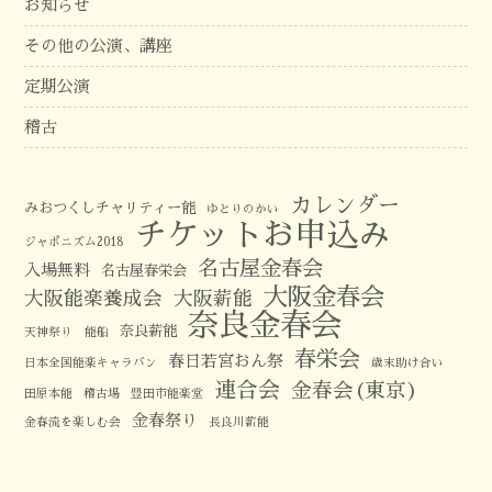
お知らせ
その他の公演、講座
定期公演
稽古
カレンダー
みおつくしチャリティー能
ゆとりのかい
チケットお申込み
ジャポニズム2018
名古屋金春会
入場無料
名古屋春栄会
大阪金春会
大阪能楽養成会
大阪薪能
奈良金春会
奈良薪能
天神祭り 能船
春栄会
春日若宮おん祭
日本全国能楽キャラバン
歳末助け合い
連合会
金春会(東京)
田原本能
稽古場
豊田市能楽堂
金春祭り
金春流を楽しむ会
長良川薪能