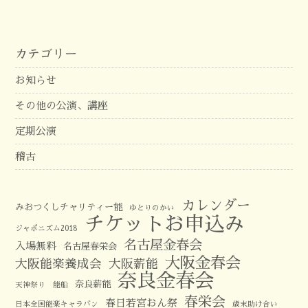
カテゴリー
お知らせ
その他の公演、講座
定期公演
稽古
カレンダー
みおつくしチャリティー能
ゆとりのかい
チケットお申込み
ジャポニズム2018
名古屋金春会
入場無料
名古屋春栄会
大阪金春会
大阪能楽養成会
大阪薪能
奈良金春会
奈良薪能
天神祭り 能船
春栄会
春日若宮おん祭
日本全国能楽キャラバン
歳末助け合い