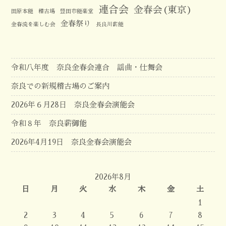
連合会
金春会(東京)
田原本能
稽古場
豊田市能楽堂
金春祭り
金春流を楽しむ会
長良川薪能
令和八年度 奈良金春会連合 謡曲・仕舞会
奈良での新規稽古場のご案内
2026年６月28日 奈良金春会演能会
令和８年 奈良薪御能
2026年4月19日 奈良金春会演能会
2026年8月
日
月
火
水
木
金
土
1
2
3
4
5
6
7
8