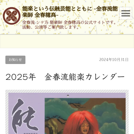
能楽という伝統芸能とともに -金春流能
楽師 金春穂高-
金春流 シテ方 能楽師 金春穂高の公式サイトです。
活動、公演等ご案内致します。
2024年10月31日
お知らせ
2025年 金春流能楽カレンダー