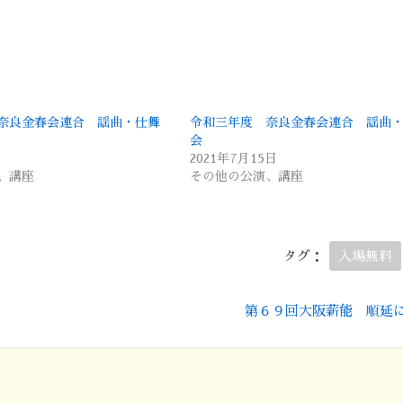
奈良金春会連合 謡曲・仕舞
令和三年度 奈良金春会連合 謡曲
会
日
2021年7月15日
、講座
その他の公演、講座
タグ：
入場無料
第６９回大阪薪能 順延