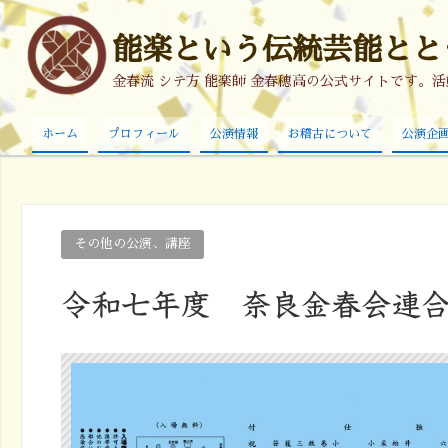
能楽という伝統芸能ととも
金春流 シテ方 能楽師 金春穂高の公式サイトです。
ホーム
プロフィール
公演情報
お稽古について
公演企
その他の公演、講座
令和七年度 奈良金春会連