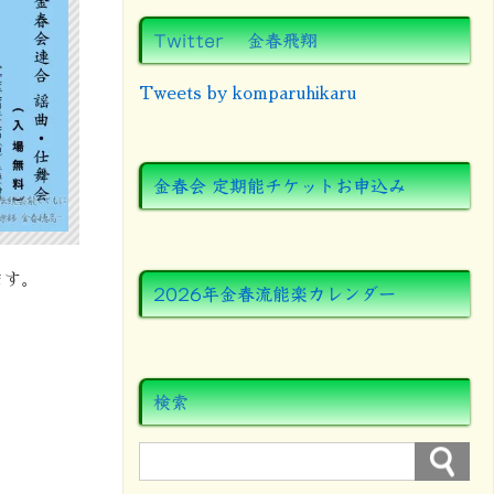
Twitter 金春飛翔
Tweets by komparuhikaru
金春会 定期能チケットお申込み
ます。
2026年金春流能楽カレンダー
検索