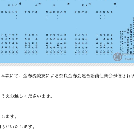
ーラム甍にて、金春流流友による奈良金春会連合謡曲仕舞会が催され
のうえお越しくださいませ。
たします。
知らせいたします。