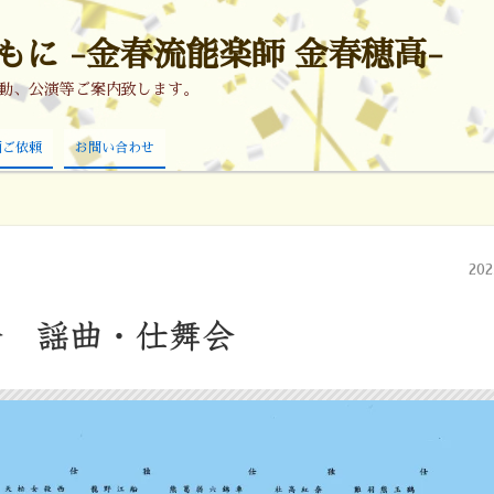
に -金春流能楽師 金春穂高-
活動、公演等ご案内致します。
画ご依頼
お問い合わせ
20
合 謡曲・仕舞会