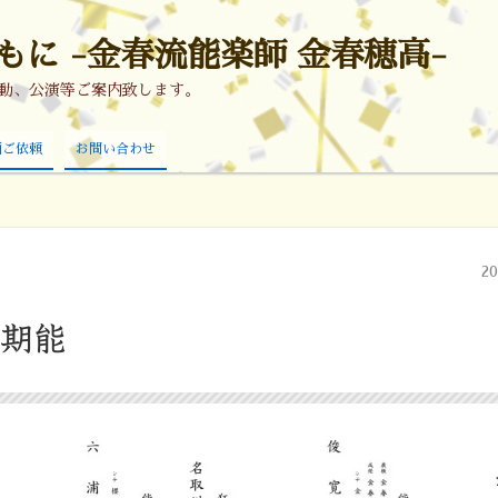
に -金春流能楽師 金春穂高-
活動、公演等ご案内致します。
画ご依頼
お問い合わせ
2
定期能