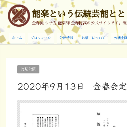
能楽という伝統芸能ととも
金春流 シテ方 能楽師 金春穂高の公式サイトです。
ホーム
プロフィール
公演情報
お稽古について
公演企
定期公演
2020年9月13日 金春会