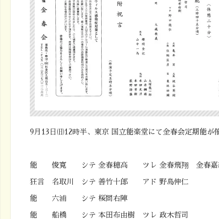
9月13日㈰12時半、東京 国立能楽堂にて金春会定期能が
能 俊寛 シテ 金春穂高 ツレ 金春飛翔 金春嘉
狂言 名取川 シテ 善竹十郎 アド 野島伸仁
能 六浦 シテ 桜間右陣
能 船橋 シテ 本田布由樹 ツレ 政木哲司