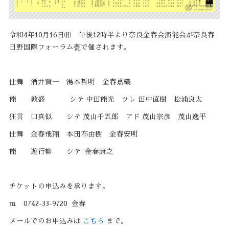
令和4年10月16日㈰ 午後12時半より奈良金春会演能会が奈良春
日野国際フォーラム甍で催されます。
仕舞 酒井賢一 湯本哲明 金春嘉織
能 敦盛 シテ 中田能光 ツレ 田中直樹 松浦良太
狂言 口真似 シテ 茂山千五郎 アド 茂山宗彦 茂山逸平
仕舞 金春飛翔 本田布由樹 金春安明
能 遊行柳 シテ 金春康之
チケットの申込みを承ります。
℡ 0742-33-9720 金春
メールでのお申込みは
こちら
まで。