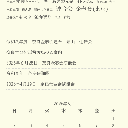
春栄会
春日若宮おん祭
日本全国能楽キャラバン
歳末助け合い
連合会
金春会(東京)
田原本能
稽古場
豊田市能楽堂
金春祭り
金春流を楽しむ会
長良川薪能
令和八年度 奈良金春会連合 謡曲・仕舞会
奈良での新規稽古場のご案内
2026年６月28日 奈良金春会演能会
令和８年 奈良薪御能
2026年4月19日 奈良金春会演能会
2026年8月
日
月
火
水
木
金
土
1
2
3
4
5
6
7
8